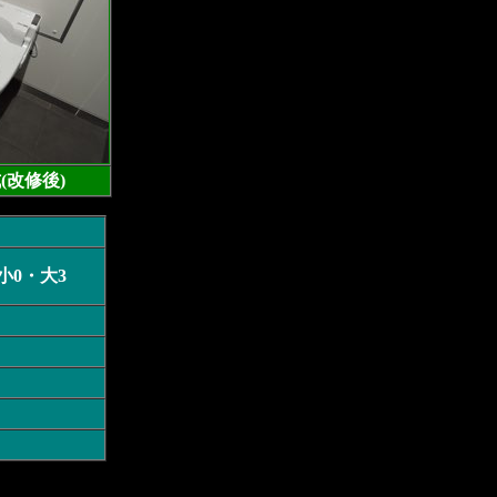
(改修後)
小0・大3