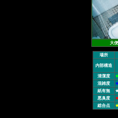
大便
場所
内部構造
清潔度
混雑度
紙有無
悪臭度
総合点