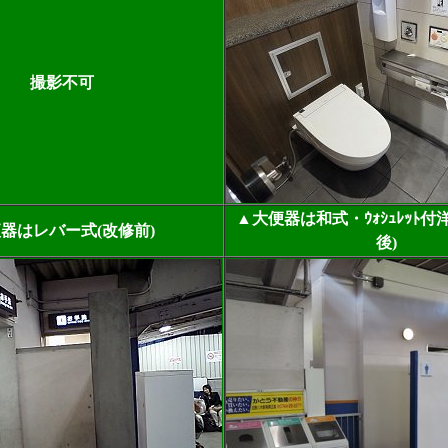
撮影不可
▲大便器は和式・ｳｫｼｭﾚｯﾄ付
器はレバー式(改修前)
後)