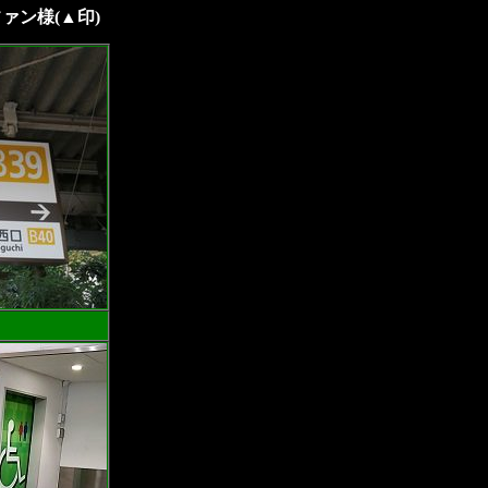
ァン様(▲印)