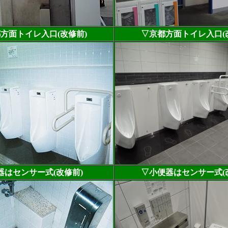
方面トイレ入口(改修前)
▽京都方面トイレ入口(
器はセンサー式(改修前)
▽小便器はセンサー式(