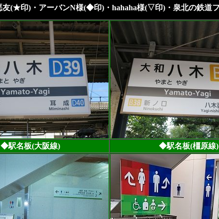
友(★印)・アーバンN様(◆印)・hahaha様(▽印)・泉北の鉄道フ
◆駅名板(大阪線)
◆駅名板(橿原線)