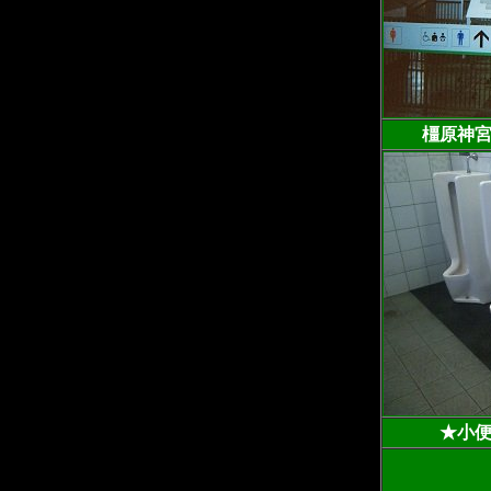
橿原神宮
★小便