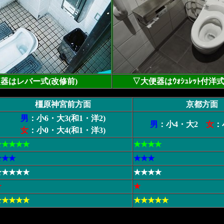
器はレバー式(改修前)
▽大便器はｳｫｼｭﾚｯﾄ付洋式
橿原神宮前方面
京都方面
男
：小6・大3(和1・洋2)
男
：小4・大2
女
：
女
：小0・大4(和1・洋3)
★★★★★
★★★★
★★★
★★★
★★★★★
★★★★
★
★
★★★★★
★★★★★