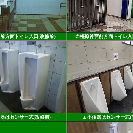
前方面トイレ入口(改修前)
＠橿原神宮前方面トイレ入口
器はセンサー式(改修前)
▲小便器はセンサー式(