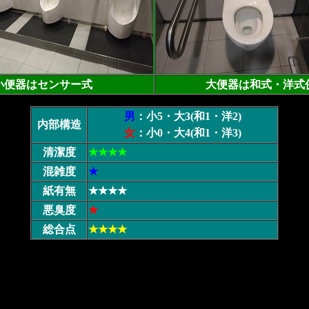
小便器はセンサー式
大便器は和式・洋式
男
：小5・大3(和1・洋2)
内部構造
女
：小0・大4(和1・洋3)
清潔度
★★★★
混雑度
★
紙有無
★★★★
悪臭度
★
総合点
★★★★