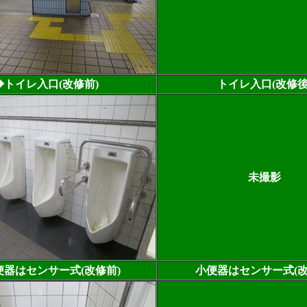
◆トイレ入口(改修前)
トイレ入口(改修後
未撮影
便器はセンサー式(改修前)
小便器はセンサー式(改