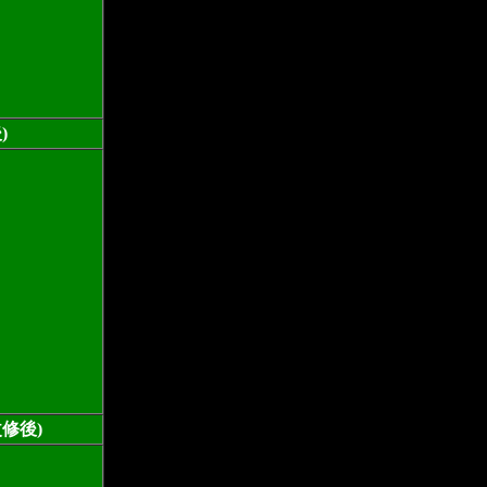
)
修後)