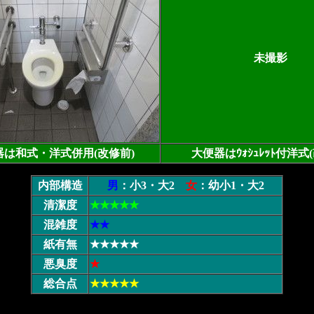
未撮影
器は和式・洋式併用(改修前)
大便器はｳｫｼｭﾚｯﾄ付洋式
内部構造
男
：小3・大2
女
：幼小1・大2
清潔度
★★★★★
混雑度
★★
紙有無
★★★★★
悪臭度
★
総合点
★★★★★