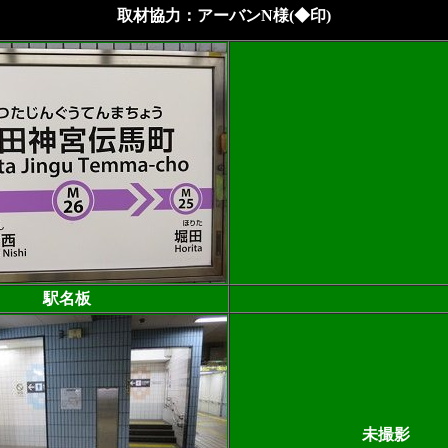
取材協力：アーバンN様(◆印)
駅名板
未撮影