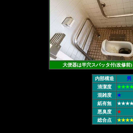
大便器は半穴スパッタ付(改修前)
内部構造
男
清潔度
★★★
混雑度
★
紙有無
★★★
悪臭度
★
総合点
★★★