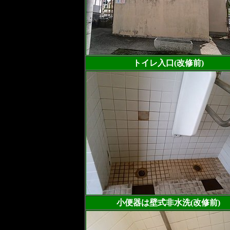
トイレ入口(改修前)
小便器は壁式非水洗(改修前)