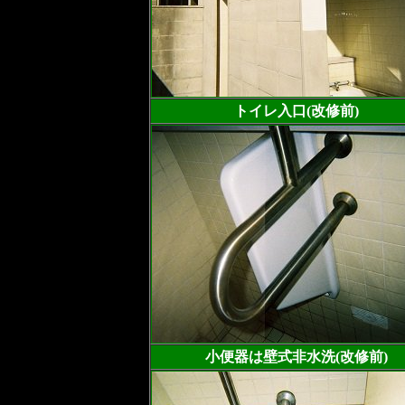
トイレ入口(改修前)
小便器は壁式非水洗(改修前)