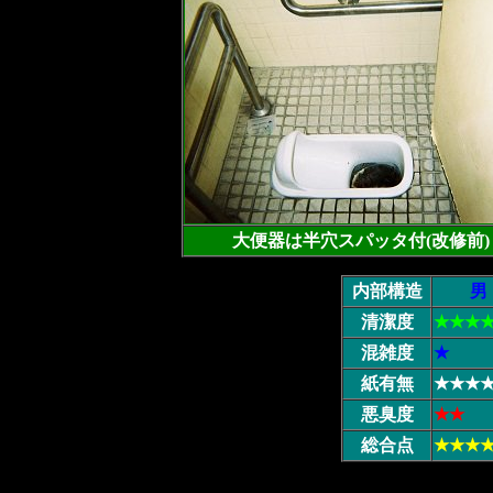
大便器は半穴スパッタ付(改修前)
内部構造
男
清潔度
★★★
混雑度
★
紙有無
★★★
悪臭度
★★
総合点
★★★