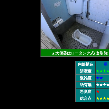
▲大便器はロータンク式(改修前)
内部構造
男
清潔度
★★★
混雑度
★★
紙有無
★★★
悪臭度
★
総合点
★★★