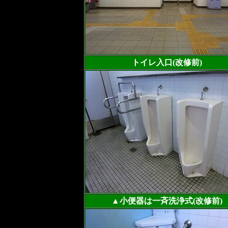
トイレ入口(改修前)
▲小便器は一斉洗浄式(改修前)