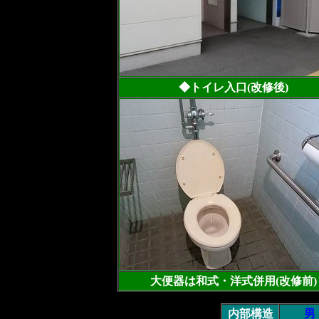
◆トイレ入口(改修後)
大便器は和式・洋式併用(改修前)
内部構造
男