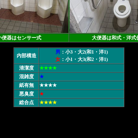
小便器はセンサー式
大便器は和式・洋式
男
：小3・大2(和1・洋1)
内部構造
女
：小1・大3(和2・洋1)
清潔度
★★★★
混雑度
★
紙有無
★★★★
悪臭度
★
総合点
★★★★