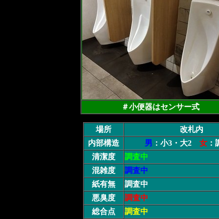
＃小便器はセンサー式
場所
改札内
内部構造
男
：小3・大2
女
：
清潔度
調査中
混雑度
調査中
紙有無
調査中
悪臭度
調査中
総合点
調査中