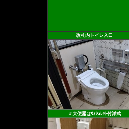
改札内トイレ入口
＃大便器はｳｫｼｭﾚｯﾄ付洋式