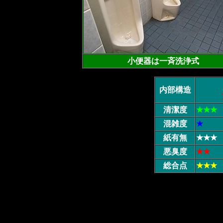
小便器は一斉洗浄式
内部構造
清潔度
★★★
混雑度
★
紙有無
★★★
悪臭度
★★
総合点
★★★