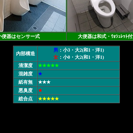
小便器はセンサー式
大便器は和式・ｳｫｼｭﾚｯﾄ
男
：小3・大2(和1・洋1)
内部構造
女
：小0・大2(和1・洋1)
清潔度
★★★★★
混雑度
★
紙有無
★★★
悪臭度
★
総合点
★★★★★