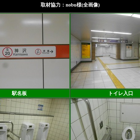
取材協力：nobu様(全画像)
駅名板
トイレ入口