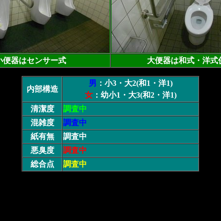
小便器はセンサー式
大便器は和式・洋式
男
：小3・大2(和1・洋1)
内部構造
女
：幼小1・大3(和2・洋1)
清潔度
調査中
混雑度
調査中
紙有無
調査中
悪臭度
調査中
総合点
調査中