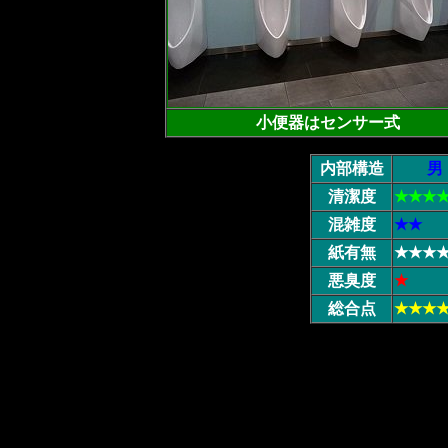
小便器はセンサー式
内部構造
男
清潔度
★★★
混雑度
★★
紙有無
★★★
悪臭度
★
総合点
★★★