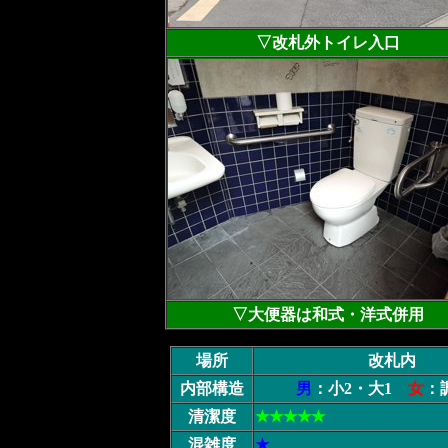
▽改札外トイレ入口
▽大便器は和式・洋式併用
場所
改札内
内部構造
男
：小2・大1
女
：
清潔度
★★★★★
混雑度
★