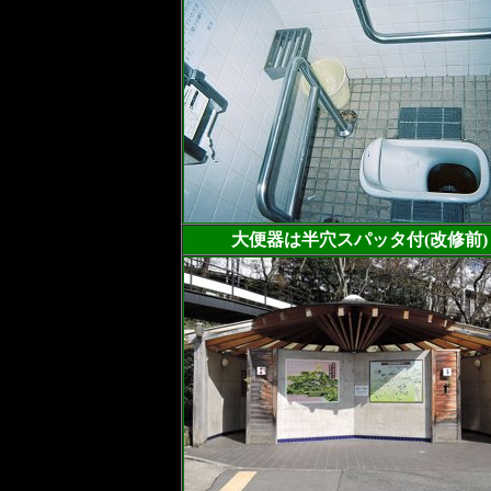
大便器は半穴スパッタ付(改修前)