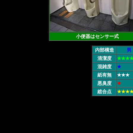
小便器はセンサー式
内部構造
男
清潔度
★★★
混雑度
★
紙有無
★★★
悪臭度
★
総合点
★★★