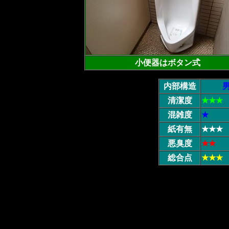
小便器はボタン式
内部構造
清潔度
★★★
混雑度
★
紙有無
★★★
悪臭度
★★
総合点
★★★