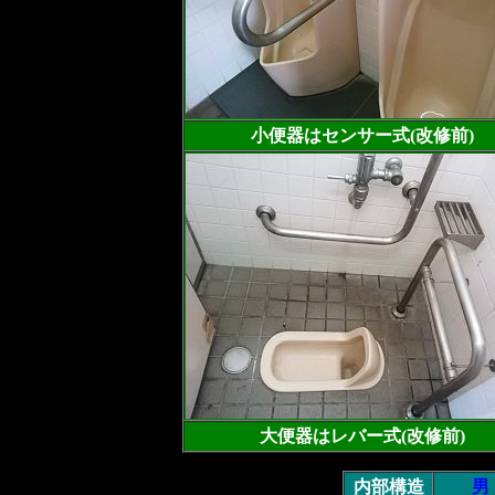
小便器はセンサー式(改修前)
大便器はレバー式(改修前)
内部構造
男