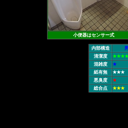
小便器はセンサー式
内部構造
清潔度
★★★
混雑度
★
紙有無
★★★
悪臭度
★
総合点
★★★