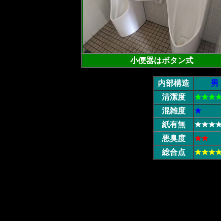
小便器はボタン式
内部構造
男
清潔度
★★★
混雑度
★
紙有無
★★★
悪臭度
★★
総合点
★★★