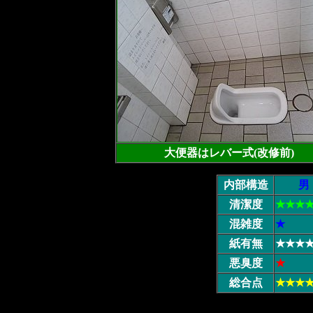
大便器はレバー式(改修前)
内部構造
男
清潔度
★★★
混雑度
★
紙有無
★★★
悪臭度
★
総合点
★★★