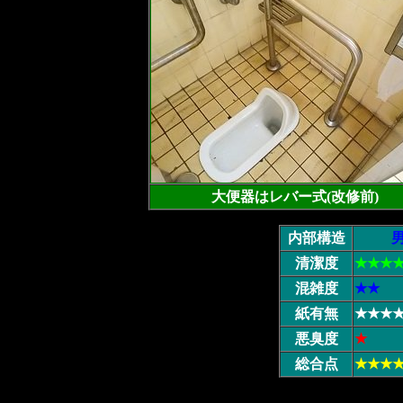
大便器はレバー式(改修前)
内部構造
清潔度
★★★
混雑度
★★
紙有無
★★★
悪臭度
★
総合点
★★★