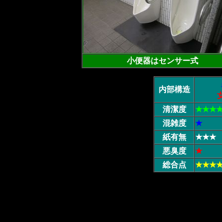
小便器はセンサー式
内部構造
清潔度
★★★
混雑度
★
紙有無
★★★
悪臭度
★
総合点
★★★