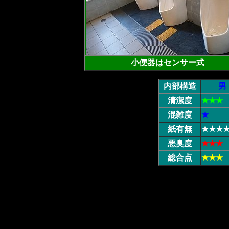
小便器はセンサー式
内部構造
男
清潔度
★★★
混雑度
★
紙有無
★★★
悪臭度
★★★
総合点
★★★