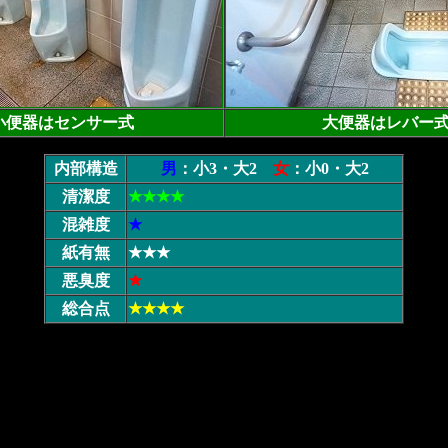
小便器はセンサー式
大便器はレバー
内部構造
男
：小3・大2
女
：小0・大2
清潔度
★★★★
混雑度
★
紙有無
★★★
悪臭度
★
総合点
★★★★