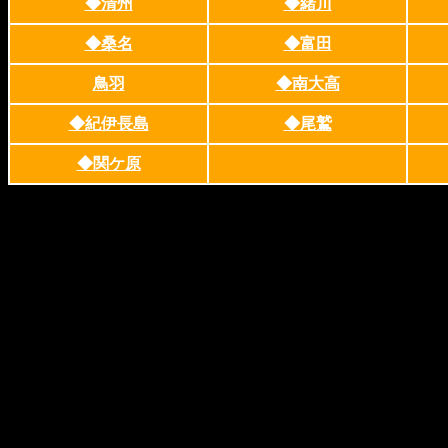
◆清州
◆緒川
◆桑名
◆富田
鳥羽
◆南大高
◆紀伊長島
◆尾鷲
◆関ケ原