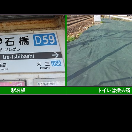
駅名板
トイレは撤去済