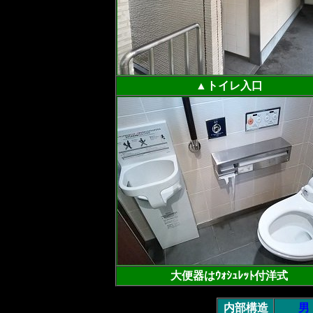
▲トイレ入口
大便器はｳｫｼｭﾚｯﾄ付洋式
内部構造
男