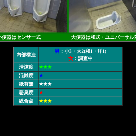
小便器はセンサー式
大便器は和式・ユニバーサル
男
：小3・大2(和1・洋1)
内部構造
女
：調査中
清潔度
★★★
混雑度
★
紙有無
★★★
悪臭度
★
総合点
★★★