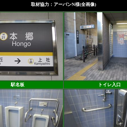
取材協力：アーバンN様(全画像)
駅名板
トイレ入口