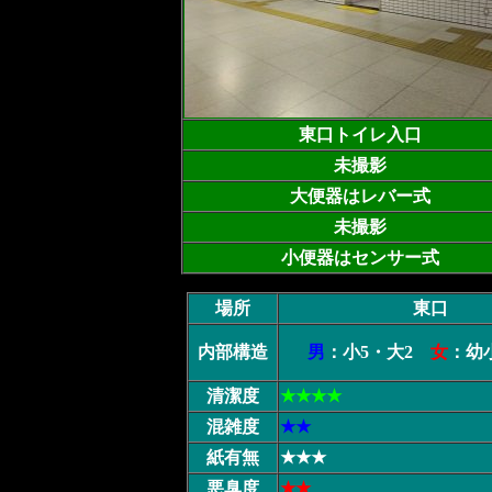
東口トイレ入口
未撮影
大便器はレバー式
未撮影
小便器はセンサー式
場所
東口
内部構造
男
：小5・大2
女
：幼
清潔度
★★★★
混雑度
★★
紙有無
★★★
悪臭度
★★