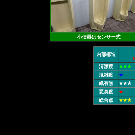
小便器はセンサー式
内部構造
清潔度
★★★
混雑度
★
紙有無
★★★
悪臭度
★
総合点
★★★