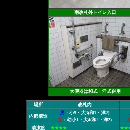
南改札外トイレ入口
大便器は和式・洋式併用
場所
改札内
男
：小5・大3(和1・洋2)
内部構造
女
：幼小1・大4(和2・洋2)
清潔度
★★★★
★★