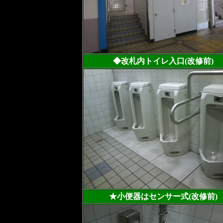
◆改札内トイレ入口(改修前)
★小便器はセンサー式(改修前)