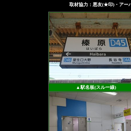
取材協力：悪友(★印)・アーバ
▲駅名板(スルー線)