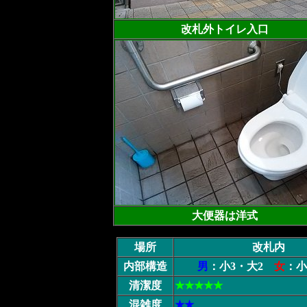
改札外トイレ入口
大便器は洋式
場所
改札内
内部構造
男
：小3・大2
女
：小
清潔度
★★★★★
混雑度
★★