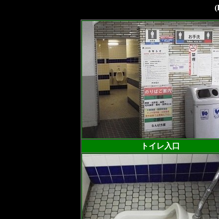
(
トイレ入口