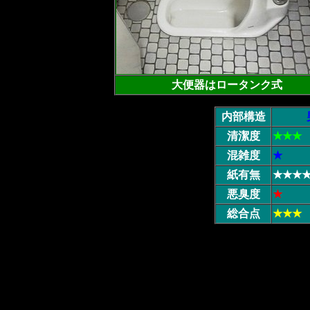
大便器はロータンク式
内部構造
清潔度
★★★
混雑度
★
紙有無
★★★
悪臭度
★
総合点
★★★