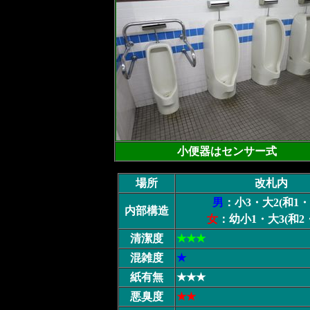
小便器はセンサー式
場所
改札内
男
：小3・大2(和1・
内部構造
女
：幼小1・大3(和2
清潔度
★★★
混雑度
★
紙有無
★★★
悪臭度
★★